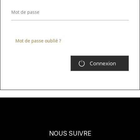
SAV
MON COMPTE
Mot de passe oublié ?
MES LISTES
Connexion
MA COMMANDE
CHEF'S LIST
PORTAIL
NOUS SUIVRE